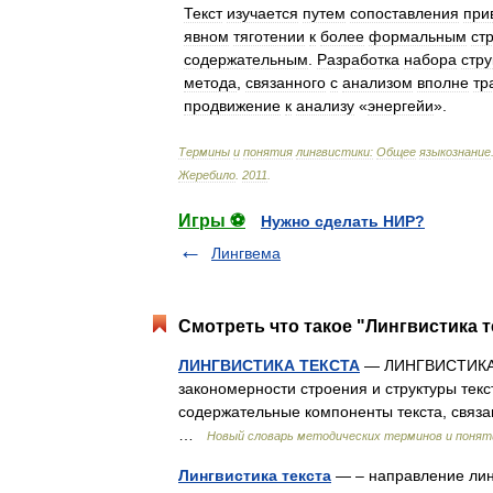
Текст
изучается
путем
сопоставления
при
явном
тяготении
к
более
формальным
ст
содержательным
.
Разработка
набора
стру
метода
,
связанного
с
анализом
вполне
тр
продвижение
к
анализу
«
энергейи
».
Термины
и
понятия
лингвистики:
Общее
языкознание
Жеребило
.
2011
.
Игры ⚽
Нужно сделать НИР?
Лингвема
Смотреть что такое "Лингвистика т
ЛИНГВИСТИКА ТЕКСТА
— ЛИНГВИСТИКА Т
закономерности строения и структуры текст
содержательные компоненты текста, связ
…
Новый словарь методических терминов и поняти
Лингвистика текста
— – направление лин