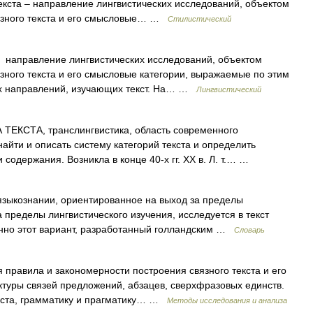
 текста – направление лингвистических исследований, объектом
язного текста и его смысловые… …
Стилистический
а направление лингвистических исследований, объектом
зного текста и его смысловые категории, выражаемые по этим
их направлений, изучающих текст. На… …
Лингвистический
ЕКСТА, транслингвистика, область современного
найти и описать систему категорий текста и определить
одержания. Возникла в конце 40‑х гг. XX в. Л. т.… …
языкознании, ориентированное на выход за пределы
а пределы лингвистического изучения, исследуется в текст
енно этот вариант, разработанный голландским …
Словарь
равила и закономерности построения связного текста и его
туры связей предложений, абзацев, сверхфразовых единств.
текста, грамматику и прагматику… …
Методы исследования и анализа