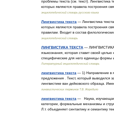
проблемы текста (см. текст). Лингвистика
которых являются правила построения св
энциклопедический словарь русского языка
Лингвистика текста
— Лингвистика текст
которых являются правила построения свя
правилам. Входит в состав филологическ
энциклопедический словарь
ЛИНГВИСТИКА ТЕКСТА
— ЛИНГВИСТИКА Т
языкознания, которая ставит своей целью 
специфические для него единицы формы и с
Литературный энциклопедический словарь
лингвистика текста
— 1) Направление в 
предложения . Текст, который выводился з
лингвистике ван дейковского образца. Им
лингвистических терминов Т.В. Жеребило
лингвистика текста
— Наука, изучающая п
категории, формальные механизмы и струк
Л.т. объединяет синтактику и семантику 