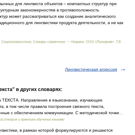
вычных
для
лингвиста
объектов
–
компактных
структур
при
руктурным
закономерностям
в
противоположность
ктур
может
рассматриваться
как
создание
аналитического
адиционного
для
лингвистики
продукта
деятельности
,
а
не
как
.
Социолингвистика:
Словарь
-
справочник
. —
Назрань:
ООО
«
Пилигрим
»
.
Т
.
В
.
Лингвистическая агрессия
екста" в других словарях:
ЕКСТА. Направление в языкознании, изучающее
а, в том числе правила построения связного текста,
анные с обеспечением коммуникации. С методической точки…
й (теория и практика обучения языкам)
гвистики, в рамках которой формулируются и решаются