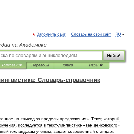
Запомнить сайт
Словарь на свой сайт
RU
едии на Академике
Найти!
Толкования
Переводы
Книги
Игры ⚽
ингвистика: Словарь-справочник
ванное
на
«
выход
за
пределы
предложения
».
Текст
,
который
зучения
,
исследуется
в
текст
-
лингвистике
«
ван
дейковского
»
нный
голландским
ученым
,
задает
современный
стандарт
.