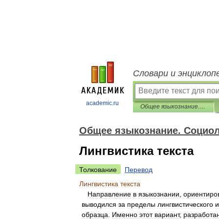
Словари и энциклоп
academic.ru
Общее языкознание. Социолингвистика: Словарь-справочник
Общее языкознание. Социол
Лингвистика текста
Толкование
Перевод
Лингвистика
текста
Направление
в
языкознании
,
ориентиро
выводился
за
пределы
лингвистического
и
образца
.
Именно
этот
вариант
,
разработа