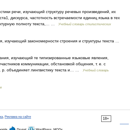
тики речи, изучающий структуру речевых произведений, их
ста1, дискурса, частотность встречаемости единиц языка в тех
руктурную полноту текста,… …
Учебный словарь стилистических
я, изучающий закономерности строения и структуры текста …
ния, изучающий те типизированные языковые явления,
участников коммуникации, обстановкой общения, т. е. с
Л. р. объединяет лингвистику текста и… …
Учебный словарь
я
ка
,
Реклама на сайте
18+
omla,
Drupal,
WordPress, MODx.