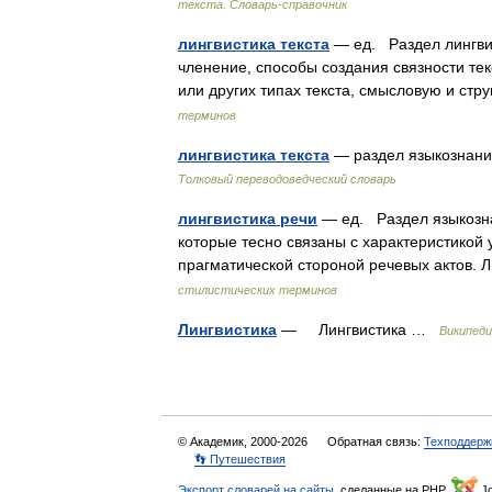
текста. Словарь-справочник
лингвистика текста
— ед. Раздел лингвис
членение, способы создания связности тек
или других типах текста, смысловую и ст
терминов
лингвистика текста
— раздел языкознани
Толковый переводоведческий словарь
лингвистика речи
— ед. Раздел языкозна
которые тесно связаны с характеристикой 
прагматической стороной речевых актов. 
стилистических терминов
Лингвистика
— Лингвистика …
Википеди
© Академик, 2000-2026
Обратная связь:
Техподдерж
👣 Путешествия
Экспорт словарей на сайты
, сделанные на PHP,
Jo